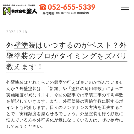
2023.12.18
HOME
外壁塗装はいつするのがベスト？外
会社紹介
壁塗装のプロがタイミングをズバリ
お客さまとの6つのお約束
教えます！
選ばれる理由
外壁塗装はどれくらいの頻度で行えば良いのか悩んでいませ
外壁塗装プラン
んか？外壁塗装は、「新築」や「塗料の耐用年数」によって
実施頻度が異なります。今回の記事では塗装工事の平均年数
屋根塗装プラン
を解説していきます。また、外壁塗装の実施年数に関するポ
アステックペイントプラン
イントも紹介します。日々のメンテナンス方法を工夫するこ
とで、実施頻度を減らせるでしょう。外壁塗装を行う頻度に
施工事例
悩んでいる方や外壁劣化が気になっている方は、ぜひ参考に
してみてください。
初めての方へ