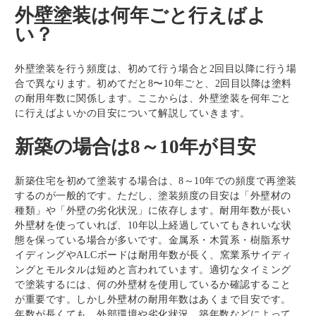
外壁塗装は何年ごと行えばよ
名古屋ショールーム
い？
浜松ショールーム
外壁塗装を行う頻度は、初めて行う場合と2回目以降に行う場
新着情報
合で異なります。初めてだと8〜10年ごと、2回目以降は塗料
の耐用年数に関係します。ここからは、外壁塗装を何年ごと
に行えばよいかの目安について解説していきます。
新築の場合は8～10年が目安
新築住宅を初めて塗装する場合は、8～10年での頻度で再塗装
するのが一般的です。ただし、塗装頻度の目安は「外壁材の
種類」や「外壁の劣化状況」に依存します。耐用年数が長い
外壁材を使っていれば、10年以上経過していてもきれいな状
態を保っている場合が多いです。金属系・木質系・樹脂系サ
イディングやALCボードは耐用年数が長く、窯業系サイディ
ングとモルタルは短めと言われています。適切なタイミング
で塗装するには、何の外壁材を使用しているか確認すること
が重要です。しかし外壁材の耐用年数はあくまで目安です。
年数が長くても、外部環境や劣化状況、築年数などによって