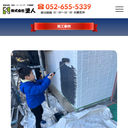
HOME
会社紹介
お客さまとの6つのお約束
選ばれる理由
外壁塗装プラン
屋根塗装プラン
アステックペイントプラン
施工事例
初めての方へ