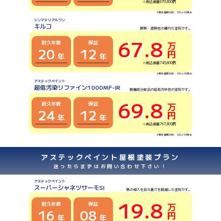
※税込価格679,800円
※建坪面積30坪、120㎡²の場合
シンマテリアルワン
キルコ
断熱・遮熱性の優れた塗料です。
67.8
耐久年数
保証
万円
20
12
年
年
※税込価格745,800円
※建坪面積30坪、120㎡²の場合
アステックペイント
超低汚染リファイン1000MF-IR
無機成分配合の超低汚染性の塗料です。
69.8
耐久年数
保証
万円
24
12
年
年
※税込価格767,800円
※建坪面積30坪、120㎡²の場合
アステックペイント屋根塗装プラン
迷ったらまずはお問い合わせ下さい！
アステックペイント
スーパーシャネツサーモSI
熱の侵入を抑え暑さを軽減した塗料です。
19.8
耐久年数
保証
万円
16
08
年
年