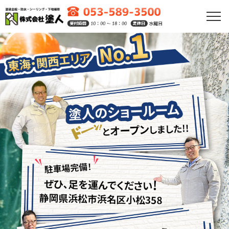
HOME
会社紹介
お客さまとの6つのお約束
選ばれる理由
外壁塗装プラン
屋根塗装プラン
アステックペイントプラン
施工事例
初めての方へ