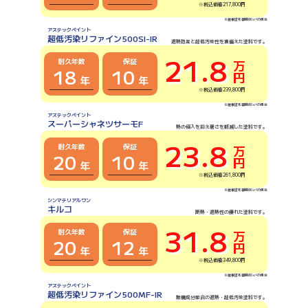
※税込価格217,800円
※屋根塗布面積80㎡²の場合
アステックペイント
超低汚染リファイン500SI-IR
遮熱効果と超低汚染性を兼備えた塗料です。
21.8
耐久年数
保証
万円
18
10
年
年
※税込価格239,800円
※屋根塗布面積80㎡²の場合
アステックペイント
スーパーシャネツサーモF
熱の侵入を抑え暑さを軽減した塗料です。
23.8
耐久年数
保証
万円
20
10
年
年
※税込価格261,800円
※屋根塗布面積80㎡²の場合
シンマテリアルワン
キルコ
断熱・遮熱性の優れた塗料です。
31.8
耐久年数
保証
万円
20
12
年
年
※税込価格349,800円
※屋根塗布面積80㎡²の場合
アステックペイント
超低汚染リファイン500MF-IR
無機成分配合の遮熱・超低汚染塗料です。