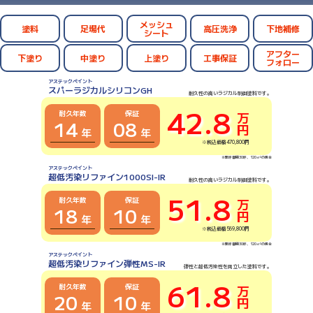
メッシュ
塗料
足場代
高圧洗浄
下地補修
シート
アフター
下塗り
中塗り
上塗り
工事保証
フォロー
アステックペイント
スパーラジカルシリコンGH
耐久性の高いラジカル制御塗料です。
42.8
耐久年数
保証
万円
14
08
年
年
※税込価格470,800円
※建坪面積30坪、120㎡²の場合
アステックペイント
超低汚染リファイン1000SI-IR
耐久性の高いラジカル制御塗料です。
51.8
耐久年数
保証
万円
18
10
年
年
※税込価格569,800円
※建坪面積30坪、120㎡²の場合
アステックペイント
超低汚染リファイン弾性MS-IR
弾性と超低汚染性を両立した塗料です。
61.8
耐久年数
保証
万円
20
10
年
年