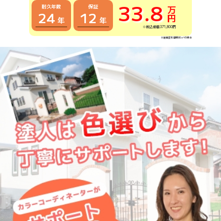
33.8
耐久年数
保証
万円
24
12
年
年
※税込価格371,800円
※屋根塗布面積80㎡²の場合